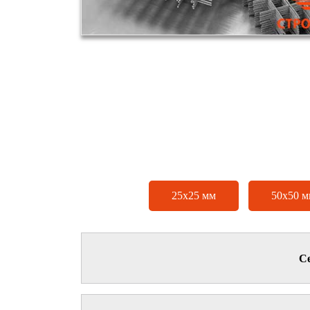
25х25 мм
50х50 м
Се